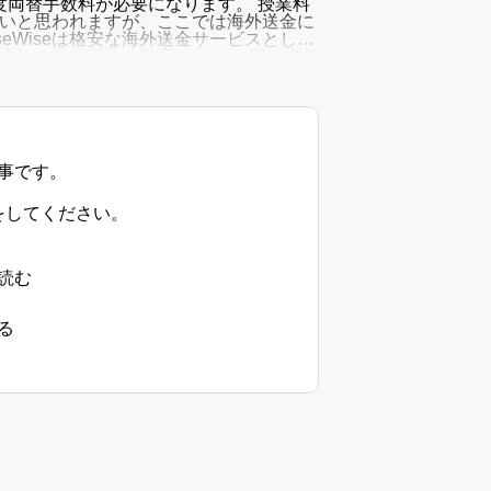
両替手数料が必要になります。 授業料
多いと思われますが、ここでは海外送金に
eWiseは格安な海外送金サービスとして
入金したら、現地の口座から その国の銀行
事です。
をしてください。
読む
る