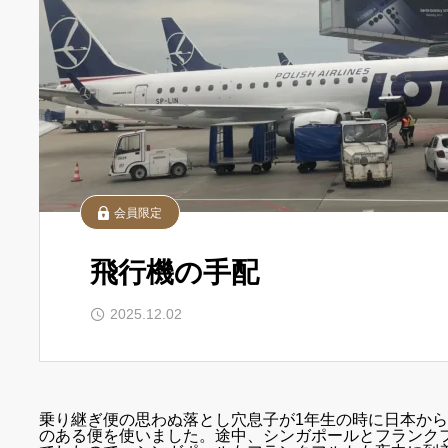
会員限定
飛行機の手配
2025.12.02
乗り継ぎ便の思わぬ落とし穴息子が1年生の時に日本か
のある便を使いました。途中、シンガポールとフランク