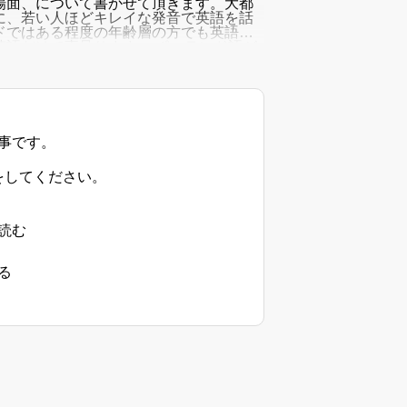
場面、について書かせて頂きます。大都
に、若い人ほどキレイな発音で英語を話
ドではある程度の年齢層の方でも英語を
語だけで事足ります。 ポーランド語が
をすると、初め
事です。
をしてください。
読む
る